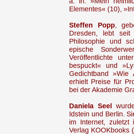
a. in: »Mein heiml
Elementes« (10), »In
Steffen Popp
, geb
Dresden, lebt seit
Philosophie und sc
epische Sonderwe
Veröffentlichte un
bespuckt« und »Ly
Gedichtband »Wie A
erhielt Preise für P
bei der Akademie Gr
Daniela Seel
wurde 
Idstein und Berlin. Si
im Internet, zuletz
Verlag KOOKbooks (Id