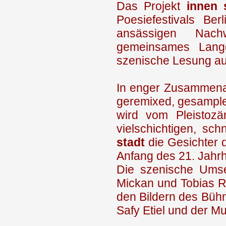
Das Projekt
innen 
Poesiefestivals Be
ansässigen Nach
gemeinsames Langg
szenische Lesung au
In enger Zusammenarb
geremixed, gesamplet
wird vom Pleistozän
vielschichtigen, sc
stadt
die Gesichter 
Anfang des 21. Jahr
Die szenische Umse
Mickan und Tobias Ra
den Bildern des Bühn
Safy Etiel und der M